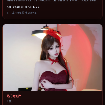
运与城市气质的观众观看。爱情线并不喧宾夺主，更像一条牵引主角
5017
230
2007-01-22
走向自我认知的暗线。内容聚焦人物选择与情节推进，节奏与视听语
#口碑片单#惊悚#综艺#
言统一，可作为休闲观影或类型片补片的选择。
热门奇幻片
8 张