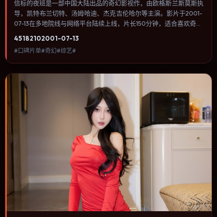
信标的夜班是一部中国大陆出品的奇幻影视作，由欧格斯·兰斯莫斯执
导，凯特·布兰切特、汤姆·哈迪、杰克·吉伦哈尔等主演。影片于2001-
07-13在多地院线与网络平台陆续上线，片长150分钟，适合喜欢奇幻
类型、关注人物命运与城市气质的观众观看。科幻设定尽量贴近可验
4518
210
2001-07-13
证的科学推论，避免为炫技而牺牲人物动机。内容聚焦人物选择与情
#口碑片单#奇幻#综艺#
节推进，节奏与视听语言统一，可作为休闲观影或类型片补片的选
择。