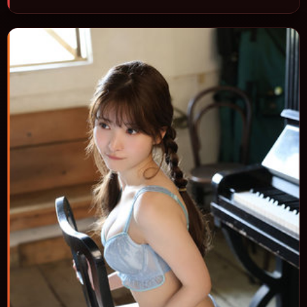
推进，节奏与视听语言统一，可作为休闲观影或类型片补片的选择。