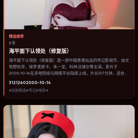
精选推荐
8 张
海平面下认领处（修复版）
海平面下认领处（修复版）是一部中国香港出品的传记影视作，由文
牧野执导，保罗·麦斯卡、朱一龙、科林·法瑞尔等主演。影片于
2000-10-14在多地院线与网络平台陆续上线，片长107分钟，适合喜
欢传记类型、关注人物命运与城市气质的观众观看。战争背景被处理
3121
260
2000-10-14
成心理战：恐惧、谣言与命令在封闭空间里互相放大。内容聚焦人物
#短剧精选#传记#电影#
选择与情节推进，节奏与视听语言统一，可作为休闲观影或类型片补
片的选择。