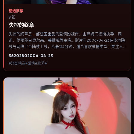
精选推荐
8 张
失控的终章
失控的终章是一部法国出品的爱情影视作，由萨姆·门德斯执导，周
迅、伊丽莎白·奥尔森、关继威等主演。影片于2006-04-23在多地院
线与网络平台陆续上线，片长125分钟，适合喜欢爱情类型、关注人
物命运与城市气质的观众观看。战争背景被处理成心理战：恐惧、谣
3620
280
2006-04-23
言与命令在封闭空间里互相放大。内容聚焦人物选择与情节推进，节
#短剧精选#爱情#综艺#
奏与视听语言统一，可作为休闲观影或类型片补片的选择。