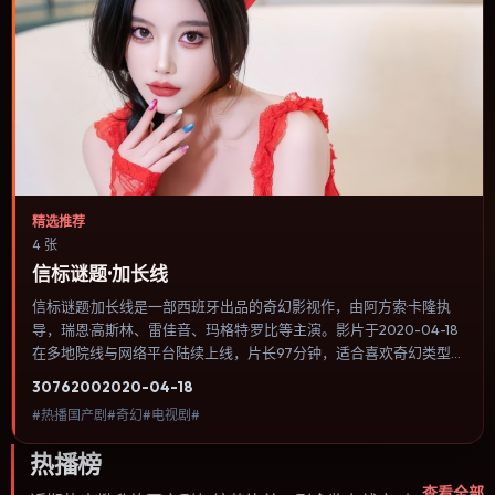
精选推荐
4 张
信标谜题·加长线
信标谜题·加长线是一部西班牙出品的奇幻影视作，由阿方索·卡隆执
导，瑞恩·高斯林、雷佳音、玛格特·罗比等主演。影片于2020-04-18
在多地院线与网络平台陆续上线，片长97分钟，适合喜欢奇幻类型、
关注人物命运与城市气质的观众观看。影像偏胶片质感，色彩在暖黄
3076
200
2020-04-18
与青蓝之间切换，暗示人物心理温度的变化。内容聚焦人物选择与情
#热播国产剧#奇幻#电视剧#
节推进，节奏与视听语言统一，可作为休闲观影或类型片补片的选
择。
热播榜
查看全部