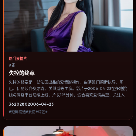
热门爱情片
8 张
失控的终章
失控的终章是一部法国出品的爱情影视作，由萨姆·门德斯执导，周
迅、伊丽莎白·奥尔森、关继威等主演。影片于2006-04-23在多地院
线与网络平台陆续上线，片长125分钟，适合喜欢爱情类型、关注人
物命运与城市气质的观众观看。战争背景被处理成心理战：恐惧、谣
3620
280
2006-04-23
言与命令在封闭空间里互相放大。内容聚焦人物选择与情节推进，节
#短剧精选#爱情#综艺#
奏与视听语言统一，可作为休闲观影或类型片补片的选择。