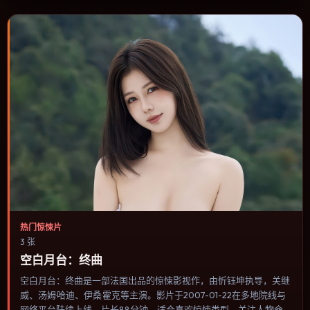
择。
热门惊悚片
3 张
空白月台：终曲
空白月台：终曲是一部法国出品的惊悚影视作，由忻钰坤执导，关继
威、汤姆·哈迪、伊桑·霍克等主演。影片于2007-01-22在多地院线与
网络平台陆续上线，片长88分钟，适合喜欢惊悚类型、关注人物命