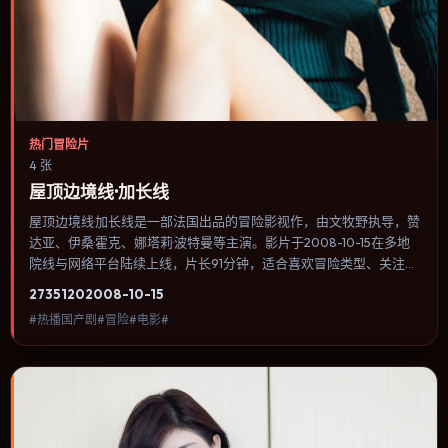
热门冒险片
4 张
屋顶边境线·加长线
屋顶边境线·加长线是一部法国出品的冒险影视作，由文牧野执导，赞
达亚、伊桑·霍克、娜塔莉·波特曼等主演。影片于2008-10-15在多地
院线与网络平台陆续上线，片长91分钟，适合喜欢冒险类型、关注人
物命运与城市气质的观众观看。悬疑线索埋在日常细节里，回看第二
2735
120
2008-10-15
遍会发现大量早被忽略的伏笔。内容聚焦人物选择与情节推进，节奏
#热播国产剧#冒险#电影#
与视听语言统一，可作为休闲观影或类型片补片的选择。