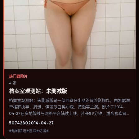
热门冒险片
4 张
档案室观测站：未删减版
档案室观测站：未删减版是一部西班牙出品的冒险影视作，由凯瑟琳·
毕格罗执导，周迅、伊丽莎白·奥尔森、黄渤等主演。影片于2014-
04-27在多地院线与网络平台陆续上线，片长89分钟，适合喜欢冒险
类型、关注人物命运与城市气质的观众观看。奇幻元素被当作隐喻使
5074
280
2014-04-27
用，世界规则清晰，人物选择仍承担真实后果。内容聚焦人物选择与
#短剧精选#冒险#动漫#
情节推进，节奏与视听语言统一，可作为休闲观影或类型片补片的选