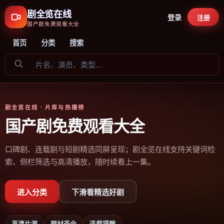
剧全览在线
登录
注册
国产剧免费观看大全
首页
分类
搜索
剧全览在线
· 片库与热播榜
国产剧免费观看大全
口碑剧、连载剧与短剧精选同屏呈现；剧全览在线支持关键词检
索、侧栏筛选与高清播放，随时续看上一集。
进入分类
下滑看精选好剧
高清片源
题材齐全
连载提醒