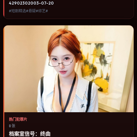
4290
230
2003-07-20
论，避免为炫技而牺牲人物动机。内容聚焦人物选择与情节推进，节
#短剧精选#悬疑#综艺#
奏与视听语言统一，可作为休闲观影或类型片补片的选择。
热门犯罪片
8 张
档案室信号：终曲