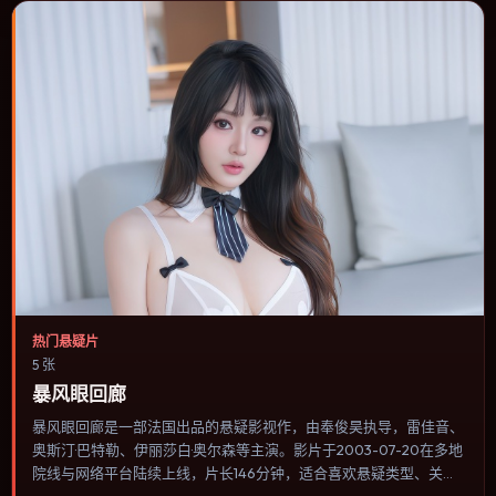
热门悬疑片
5 张
暴风眼回廊
暴风眼回廊是一部法国出品的悬疑影视作，由奉俊昊执导，雷佳音、
奥斯汀·巴特勒、伊丽莎白·奥尔森等主演。影片于2003-07-20在多地
院线与网络平台陆续上线，片长146分钟，适合喜欢悬疑类型、关注
人物命运与城市气质的观众观看。科幻设定尽量贴近可验证的科学推