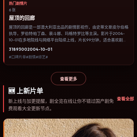
热门剧情片
6 张
屋顶的回廊
屋顶的回廊是一部澳大利亚出品的剧情影视作，由史蒂文·斯皮尔伯格
执导，罗伯特·帕丁森、裴斗娜、玛格特·罗比等主演。影片于2004-
10-01在多地院线与网络平台陆续上线，片长99分钟，适合喜欢剧情
类型、关注人物命运与城市气质的观众观看。喜剧桥段来自处境而非
3189
300
2004-10-01
台词堆砌，笑点后往往紧跟一丝苦涩的现实感。内容聚焦人物选择与
#口碑片单#剧情#综艺#
情节推进，节奏与视听语言统一，可作为休闲观影或类型片补片的选
择。
查看更多
🆕
上新片单
查看全部
新上线与加更提醒，剧全览在线让你不错过国产剧免
费观看大全更新节点。