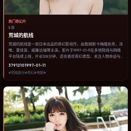
热门奇幻片
5 张
荒城的航线
荒城的航线是一部日本出品的奇幻影视作，由詹姆斯·卡梅隆执导，汤
唯、雷佳音、威廉·达福等主演。影片于1997-01-11在多地院线与网络
平台陆续上线，片长128分钟，适合喜欢奇幻类型、关注人物命运与
城市气质的观众观看。叙事以冷峻镜头推进，城市夜景与室内对峙交
3791
210
1997-01-11
替，张力主要来自沉默与眼神。内容聚焦人物选择与情节推进，节奏
#完结高分#奇幻#电影#
与视听语言统一，可作为休闲观影或类型片补片的选择。