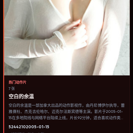
热门动作片
7 张
空白的余温
空白的余温是一部加拿大出品的动作影视作，由丹尼·博伊尔执导，蕾
雅·赛杜、杰克·吉伦哈尔、迈克尔·法斯宾德等主演。影片于2005-01-
15在多地院线与网络平台陆续上线，片长92分钟，适合喜欢动作类
型、关注人物命运与城市气质的观众观看。传记片聚焦主人公人生某
5244
210
2005-01-15
一阶段，避免流水账式的大事年表罗列。内容聚焦人物选择与情节推