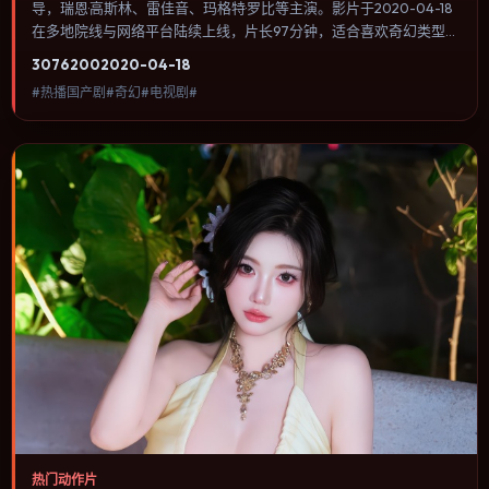
导，瑞恩·高斯林、雷佳音、玛格特·罗比等主演。影片于2020-04-18
在多地院线与网络平台陆续上线，片长97分钟，适合喜欢奇幻类型、
关注人物命运与城市气质的观众观看。影像偏胶片质感，色彩在暖黄
3076
200
2020-04-18
与青蓝之间切换，暗示人物心理温度的变化。内容聚焦人物选择与情
#热播国产剧#奇幻#电视剧#
节推进，节奏与视听语言统一，可作为休闲观影或类型片补片的选
择。
热门动作片