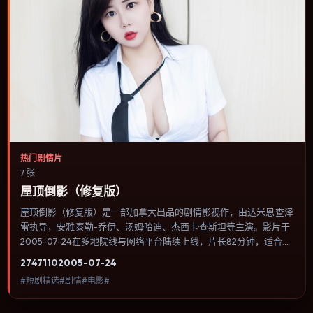
热门剧情片
7 张
屋顶倒影（修复版）
屋顶倒影（修复版）是一部加拿大出品的剧情影视作，由达米恩·查泽
雷执导，安雅·泰勒-乔伊、汤姆·哈迪、杰西卡·查斯坦等主演。影片于
2005-07-24在多地院线与网络平台陆续上线，片长82分钟，适合喜
欢剧情类型、关注人物命运与城市气质的观众观看。爱情线并不喧宾
2747
110
2005-07-24
夺主，更像一条牵引主角走向自我认知的暗线。内容聚焦人物选择与
#短剧精选#剧情#电影#
情节推进，节奏与视听语言统一，可作为休闲观影或类型片补片的选
择。