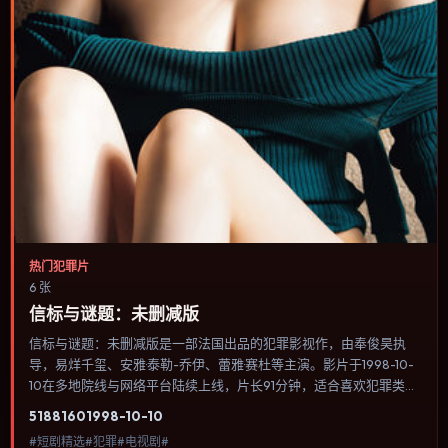
热门犯罪片
6 张
信标与谜题：未删减版
信标与谜题：未删减版是一部法国出品的犯罪影视作，由奉俊昊执
导，易烊千玺、安雅·泰勒-乔伊、蕾雅·赛杜等主演。影片于1998-10-
10在多地院线与网络平台陆续上线，片长91分钟，适合喜欢犯罪类
型、关注人物命运与城市气质的观众观看。科幻设定尽量贴近可验证
5188
160
1998-10-10
的科学推论，避免为炫技而牺牲人物动机。内容聚焦人物选择与情节
#短剧精选#犯罪#电视剧#