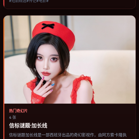
#短剧精选#传记#电影#
选择与情节推进，节奏与视听语言统一，可作为休闲观影或类型片补
片的选择。
热门奇幻片
4 张
信标谜题·加长线
信标谜题·加长线是一部西班牙出品的奇幻影视作，由阿方索·卡隆执