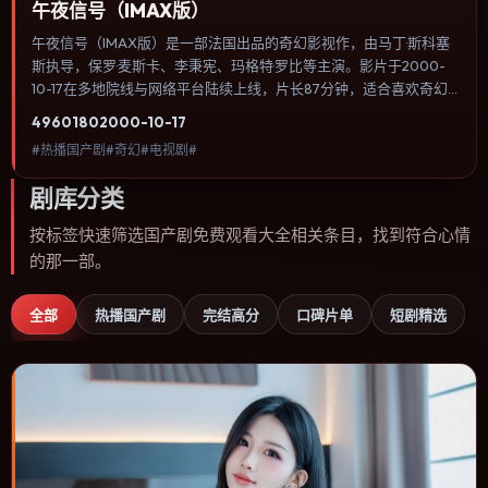
午夜信号（IMAX版）
午夜信号（IMAX版）是一部法国出品的奇幻影视作，由马丁·斯科塞
斯执导，保罗·麦斯卡、李秉宪、玛格特·罗比等主演。影片于2000-
10-17在多地院线与网络平台陆续上线，片长87分钟，适合喜欢奇幻
类型、关注人物命运与城市气质的观众观看。动作场面服务于人物关
4960
180
2000-10-17
系，每一次冲突都会改写角色之间的信任边界。内容聚焦人物选择与
#热播国产剧#奇幻#电视剧#
情节推进，节奏与视听语言统一，可作为休闲观影或类型片补片的选
择。
剧库分类
按标签快速筛选国产剧免费观看大全相关条目，找到符合心情
的那一部。
全部
热播国产剧
完结高分
口碑片单
短剧精选