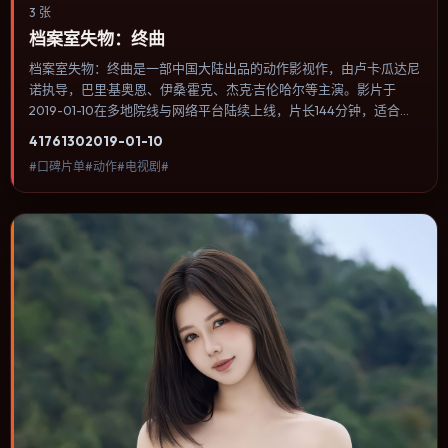
3 张
档案室失物：终曲
档案室失物：终曲是一部中国大陆出品的动作影视作，由卢卡·瓜达尼
诺执导，巴里·基奥恩、伊桑·霍克、杰克·吉伦哈尔等主演。影片于
2019-01-10在多地院线与网络平台陆续上线，片长144分钟，适合喜
欢动作类型、关注人物命运与城市气质的观众观看。冒险段落强调地
4176
130
2019-01-10
理与气候的真实感，体能极限与心理崩溃并行推进。内容聚焦人物选
#口碑片单#动作#电视剧#
择与情节推进，节奏与视听语言统一，可作为休闲观影或类型片补片
的选择。