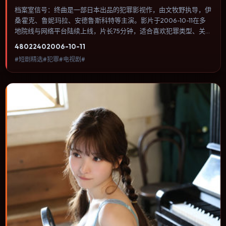
档案室信号：终曲是一部日本出品的犯罪影视作，由文牧野执导，伊
桑·霍克、鲁妮·玛拉、安德鲁·斯科特等主演。影片于2006-10-11在多
地院线与网络平台陆续上线，片长75分钟，适合喜欢犯罪类型、关注
人物命运与城市气质的观众观看。节奏前半段铺陈谜团，中段反转后
4802
240
2006-10-11
进入公路追逐与密闭空间的双重压迫。内容聚焦人物选择与情节推
#短剧精选#犯罪#电视剧#
进，节奏与视听语言统一，可作为休闲观影或类型片补片的选择。