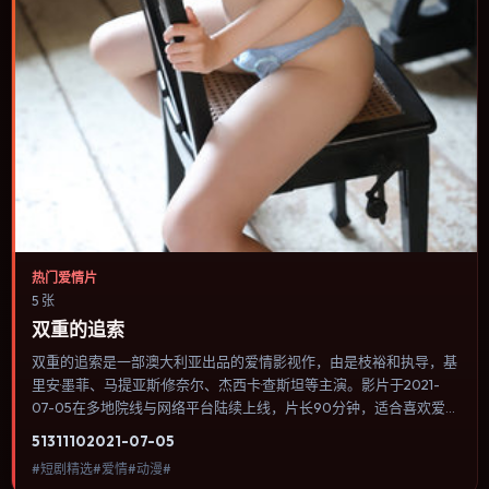
热门爱情片
5 张
双重的追索
双重的追索是一部澳大利亚出品的爱情影视作，由是枝裕和执导，基
里安·墨菲、马提亚斯·修奈尔、杰西卡·查斯坦等主演。影片于2021-
07-05在多地院线与网络平台陆续上线，片长90分钟，适合喜欢爱情
类型、关注人物命运与城市气质的观众观看。群戏调度密集，多条线
5131
110
2021-07-05
索在终场汇集，收束方式偏现实主义而非英雄主义。内容聚焦人物选
#短剧精选#爱情#动漫#
择与情节推进，节奏与视听语言统一，可作为休闲观影或类型片补片