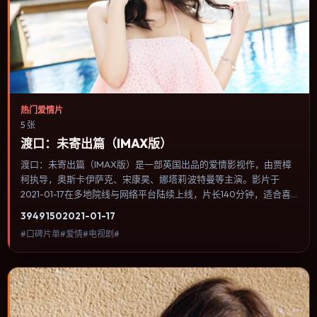
热门爱情片
5 张
渡口：未寄出篇（IMAX版）
渡口：未寄出篇（IMAX版）是一部英国出品的爱情影视作，由贾樟
柯执导，奥斯卡·伊萨克、宋康昊、娜塔莉·波特曼等主演。影片于
2021-01-17在多地院线与网络平台陆续上线，片长140分钟，适合喜
欢爱情类型、关注人物命运与城市气质的观众观看。叙事以冷峻镜头
3949
150
2021-01-17
推进，城市夜景与室内对峙交替，张力主要来自沉默与眼神。内容聚
#口碑片单#爱情#电视剧#
焦人物选择与情节推进，节奏与视听语言统一，可作为休闲观影或类
型片补片的选择。