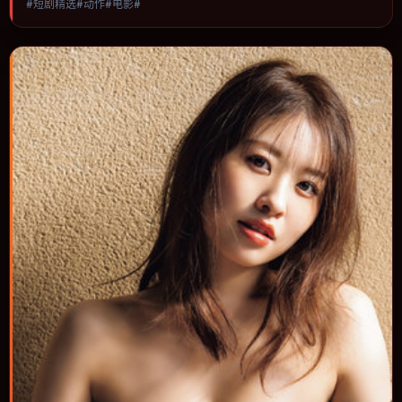
#短剧精选#动作#电影#
进，节奏与视听语言统一，可作为休闲观影或类型片补片的选择。