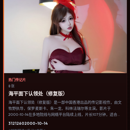
热门传记片
8 张
海平面下认领处（修复版）
海平面下认领处（修复版）是一部中国香港出品的传记影视作，由文
牧野执导，保罗·麦斯卡、朱一龙、科林·法瑞尔等主演。影片于
2000-10-14在多地院线与网络平台陆续上线，片长107分钟，适合喜
欢传记类型、关注人物命运与城市气质的观众观看。战争背景被处理
3121
260
2000-10-14
成心理战：恐惧、谣言与命令在封闭空间里互相放大。内容聚焦人物