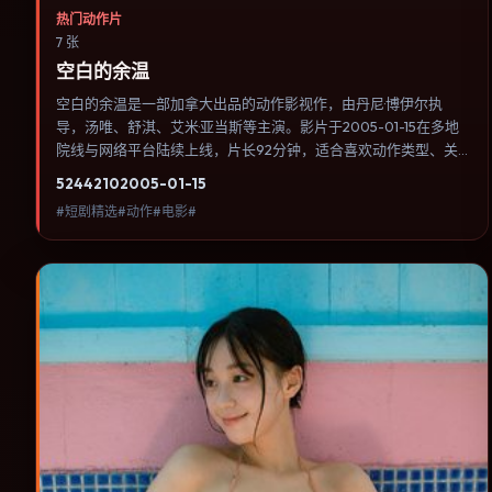
热门动作片
7 张
空白的余温
空白的余温是一部加拿大出品的动作影视作，由丹尼·博伊尔执
导，汤唯、舒淇、艾米·亚当斯等主演。影片于2005-01-15在多地
院线与网络平台陆续上线，片长92分钟，适合喜欢动作类型、关
注人物命运与城市气质的观众观看。传记片聚焦主人公人生某一阶
5244
210
2005-01-15
段，避免流水账式的大事年表罗列。内容聚焦人物选择与情节推
#短剧精选#动作#电影#
进，节奏与视听语言统一，可作为休闲观影或类型片补片的选择。