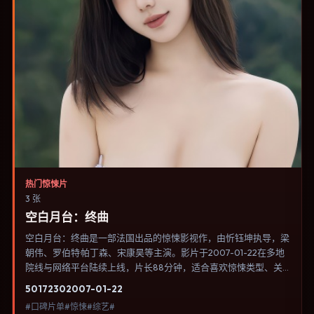
热门惊悚片
3 张
空白月台：终曲
空白月台：终曲是一部法国出品的惊悚影视作，由忻钰坤执导，梁
朝伟、罗伯特·帕丁森、宋康昊等主演。影片于2007-01-22在多地
院线与网络平台陆续上线，片长88分钟，适合喜欢惊悚类型、关
注人物命运与城市气质的观众观看。爱情线并不喧宾夺主，更像一
5017
230
2007-01-22
条牵引主角走向自我认知的暗线。内容聚焦人物选择与情节推进，
#口碑片单#惊悚#综艺#
节奏与视听语言统一，可作为休闲观影或类型片补片的选择。