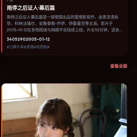
雨停之后证人·幕后篇
雨停之后证人·幕后篇是一部德国出品的爱情影视作，由黑泽清执
导，科林·法瑞尔、安雅·泰勒-乔伊、伊桑·霍克等主演。影片于
2005-01-12在多地院线与网络平台陆续上线，片长112分钟，适合
喜欢爱情类型、关注人物命运与城市气质的观众观看。传记片聚焦
3405
290
2005-01-12
主人公人生某一阶段，避免流水账式的大事年表罗列。内容聚焦人
#口碑片单#爱情#电视剧#
物选择与情节推进，节奏与视听语言统一，可作为休闲观影或类型
片补片的选择。
查看全部