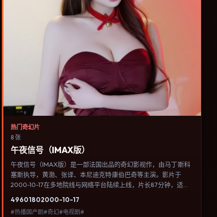
热门奇幻片
8 张
午夜信号（IMAX版）
午夜信号（IMAX版）是一部法国出品的奇幻影视作，由马丁·斯科
塞斯执导，黄渤、张译、本尼迪克特·康伯巴奇等主演。影片于
2000-10-17在多地院线与网络平台陆续上线，片长87分钟，适合
喜欢奇幻类型、关注人物命运与城市气质的观众观看。动作场面服
4960
180
2000-10-17
务于人物关系，每一次冲突都会改写角色之间的信任边界。内容聚
#热播国产剧#奇幻#电视剧#
焦人物选择与情节推进，节奏与视听语言统一，可作为休闲观影或