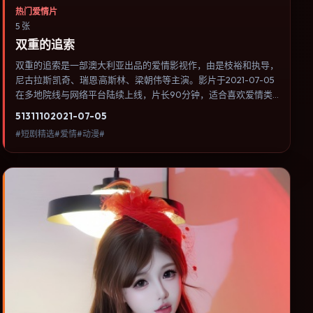
热门爱情片
5 张
双重的追索
双重的追索是一部澳大利亚出品的爱情影视作，由是枝裕和执导，
尼古拉斯·凯奇、瑞恩·高斯林、梁朝伟等主演。影片于2021-07-05
在多地院线与网络平台陆续上线，片长90分钟，适合喜欢爱情类
型、关注人物命运与城市气质的观众观看。群戏调度密集，多条线
5131
110
2021-07-05
索在终场汇集，收束方式偏现实主义而非英雄主义。内容聚焦人物
#短剧精选#爱情#动漫#
选择与情节推进，节奏与视听语言统一，可作为休闲观影或类型片
补片的选择。