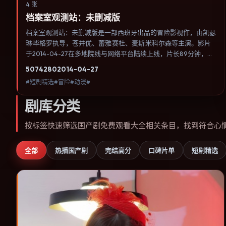
4 张
档案室观测站：未删减版
档案室观测站：未删减版是一部西班牙出品的冒险影视作，由凯瑟
琳·毕格罗执导，苍井优、蕾雅·赛杜、麦斯·米科尔森等主演。影片
于2014-04-27在多地院线与网络平台陆续上线，片长89分钟，适
合喜欢冒险类型、关注人物命运与城市气质的观众观看。奇幻元素
5074
280
2014-04-27
被当作隐喻使用，世界规则清晰，人物选择仍承担真实后果。内容
#短剧精选#冒险#动漫#
聚焦人物选择与情节推进，节奏与视听语言统一，可作为休闲观影
或类型片补片的选择。
剧库分类
按标签快速筛选国产剧免费观看大全相关条目，找到符合心
全部
热播国产剧
完结高分
口碑片单
短剧精选