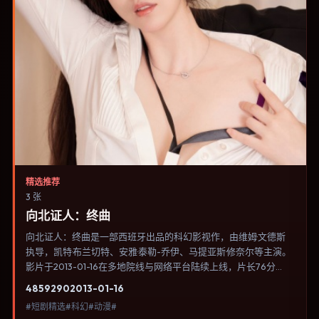
精选推荐
3 张
向北证人：终曲
向北证人：终曲是一部西班牙出品的科幻影视作，由维姆·文德斯
执导，凯特·布兰切特、安雅·泰勒-乔伊、马提亚斯·修奈尔等主演。
影片于2013-01-16在多地院线与网络平台陆续上线，片长76分
钟，适合喜欢科幻类型、关注人物命运与城市气质的观众观看。科
4859
290
2013-01-16
幻设定尽量贴近可验证的科学推论，避免为炫技而牺牲人物动机。
#短剧精选#科幻#动漫#
内容聚焦人物选择与情节推进，节奏与视听语言统一，可作为休闲