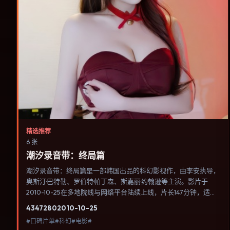
精选推荐
6 张
潮汐录音带：终局篇
潮汐录音带：终局篇是一部韩国出品的科幻影视作，由李安执导，
奥斯汀·巴特勒、罗伯特·帕丁森、斯嘉丽·约翰逊等主演。影片于
2010-10-25在多地院线与网络平台陆续上线，片长147分钟，适合
喜欢科幻类型、关注人物命运与城市气质的观众观看。冒险段落强
4347
280
2010-10-25
调地理与气候的真实感，体能极限与心理崩溃并行推进。内容聚焦
#口碑片单#科幻#电影#
人物选择与情节推进，节奏与视听语言统一，可作为休闲观影或类