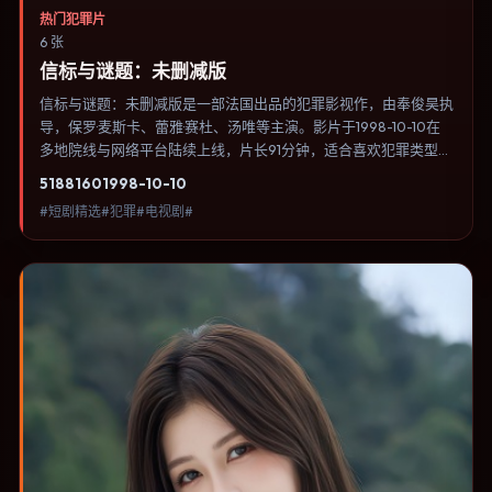
热门犯罪片
6 张
信标与谜题：未删减版
信标与谜题：未删减版是一部法国出品的犯罪影视作，由奉俊昊执
导，保罗·麦斯卡、蕾雅·赛杜、汤唯等主演。影片于1998-10-10在
多地院线与网络平台陆续上线，片长91分钟，适合喜欢犯罪类型、
关注人物命运与城市气质的观众观看。科幻设定尽量贴近可验证的
5188
160
1998-10-10
科学推论，避免为炫技而牺牲人物动机。内容聚焦人物选择与情节
#短剧精选#犯罪#电视剧#
推进，节奏与视听语言统一，可作为休闲观影或类型片补片的选
择。