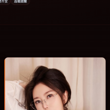
材齐全
连载提醒
。