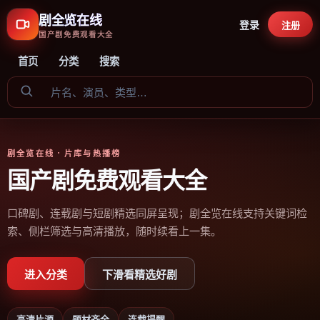
剧全览在线
登录
注册
国产剧免费观看大全
首页
分类
搜索
剧全览在线
· 片库与热播榜
国产剧免费观看大全
口碑剧、连载剧与短剧精选同屏呈现；剧全览在线支持关键词检
索、侧栏筛选与高清播放，随时续看上一集。
进入分类
下滑看精选好剧
高清片源
题材齐全
连载提醒