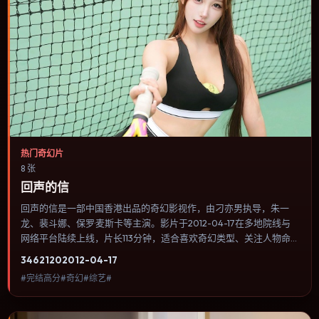
热门奇幻片
8 张
回声的信
回声的信是一部中国香港出品的奇幻影视作，由刁亦男执导，朱一
龙、裴斗娜、保罗·麦斯卡等主演。影片于2012-04-17在多地院线与
网络平台陆续上线，片长113分钟，适合喜欢奇幻类型、关注人物命运
与城市气质的观众观看。喜剧桥段来自处境而非台词堆砌，笑点后往
3462
120
2012-04-17
往紧跟一丝苦涩的现实感。内容聚焦人物选择与情节推进，节奏与视
#完结高分#奇幻#综艺#
听语言统一，可作为休闲观影或类型片补片的选择。