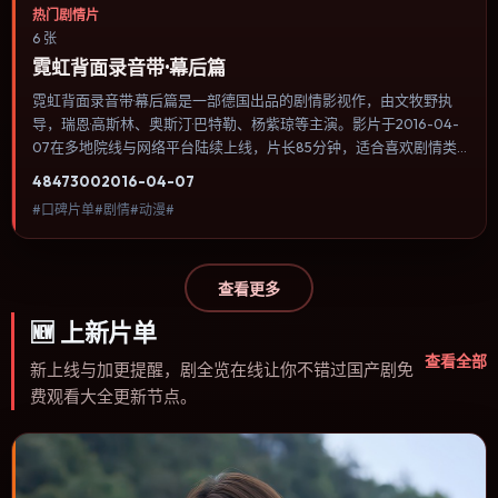
热门剧情片
6 张
霓虹背面录音带·幕后篇
霓虹背面录音带·幕后篇是一部德国出品的剧情影视作，由文牧野执
导，瑞恩·高斯林、奥斯汀·巴特勒、杨紫琼等主演。影片于2016-04-
07在多地院线与网络平台陆续上线，片长85分钟，适合喜欢剧情类
型、关注人物命运与城市气质的观众观看。动作场面服务于人物关
4847
300
2016-04-07
系，每一次冲突都会改写角色之间的信任边界。内容聚焦人物选择与
#口碑片单#剧情#动漫#
情节推进，节奏与视听语言统一，可作为休闲观影或类型片补片的选
择。
查看更多
🆕
上新片单
查看全部
新上线与加更提醒，剧全览在线让你不错过国产剧免
费观看大全更新节点。