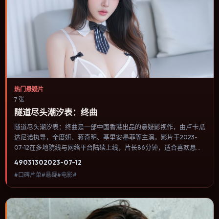
热门悬疑片
7 张
隧道尽头潮汐表：终曲
隧道尽头潮汐表：终曲是一部中国香港出品的悬疑影视作，由卢卡·瓜
达尼诺执导，全度妍、蒋奇明、基里安·墨菲等主演。影片于2023-
07-12在多地院线与网络平台陆续上线，片长86分钟，适合喜欢悬疑
类型、关注人物命运与城市气质的观众观看。影片把家庭记忆与历史
4903
130
2023-07-12
创伤叠在一起，用克制对白与留白完成情绪累积。内容聚焦人物选择
#口碑片单#悬疑#电影#
与情节推进，节奏与视听语言统一，可作为休闲观影或类型片补片的
选择。