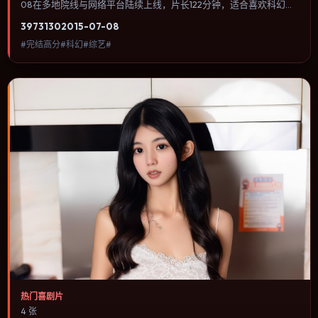
08在多地院线与网络平台陆续上线，片长122分钟，适合喜欢科幻类
型、关注人物命运与城市气质的观众观看。冒险段落强调地理与气候
3973
130
2015-07-08
的真实感，体能极限与心理崩溃并行推进。内容聚焦人物选择与情节
#完结高分#科幻#综艺#
推进，节奏与视听语言统一，可作为休闲观影或类型片补片的选择。
热门喜剧片
4 张