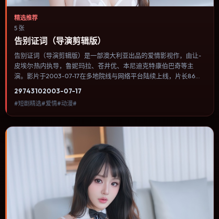
精选推荐
5 张
告别证词（导演剪辑版）
告别证词（导演剪辑版）是一部澳大利亚出品的爱情影视作，由让-
皮埃尔·热内执导，鲁妮·玛拉、苍井优、本尼迪克特·康伯巴奇等主
演。影片于2003-07-17在多地院线与网络平台陆续上线，片长86分
钟，适合喜欢爱情类型、关注人物命运与城市气质的观众观看。冒险
2974
310
2003-07-17
段落强调地理与气候的真实感，体能极限与心理崩溃并行推进。内容
#短剧精选#爱情#动漫#
聚焦人物选择与情节推进，节奏与视听语言统一，可作为休闲观影或
类型片补片的选择。