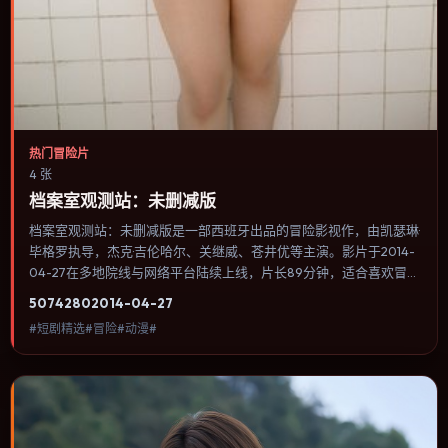
热门冒险片
4 张
档案室观测站：未删减版
档案室观测站：未删减版是一部西班牙出品的冒险影视作，由凯瑟琳·
毕格罗执导，杰克·吉伦哈尔、关继威、苍井优等主演。影片于2014-
04-27在多地院线与网络平台陆续上线，片长89分钟，适合喜欢冒险
类型、关注人物命运与城市气质的观众观看。奇幻元素被当作隐喻使
5074
280
2014-04-27
用，世界规则清晰，人物选择仍承担真实后果。内容聚焦人物选择与
#短剧精选#冒险#动漫#
情节推进，节奏与视听语言统一，可作为休闲观影或类型片补片的选
择。