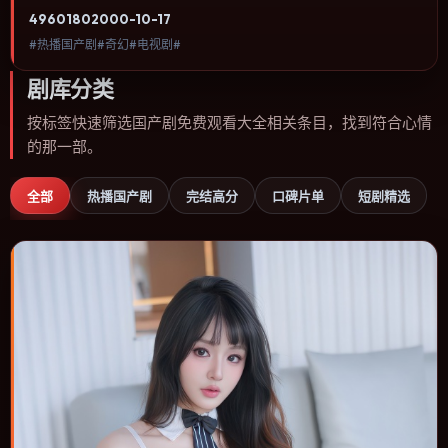
型、关注人物命运与城市气质的观众观看。动作场面服务于人物关
4960
180
2000-10-17
系，每一次冲突都会改写角色之间的信任边界。内容聚焦人物选择与
#热播国产剧#奇幻#电视剧#
情节推进，节奏与视听语言统一，可作为休闲观影或类型片补片的选
择。
剧库分类
按标签快速筛选国产剧免费观看大全相关条目，找到符合心情
的那一部。
全部
热播国产剧
完结高分
口碑片单
短剧精选