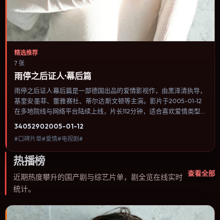
精选推荐
7 张
雨停之后证人·幕后篇
雨停之后证人·幕后篇是一部德国出品的爱情影视作，由黑泽清执导，
基里安·墨菲、蕾雅·赛杜、蒂尔达·斯文顿等主演。影片于2005-01-12
在多地院线与网络平台陆续上线，片长112分钟，适合喜欢爱情类型、
关注人物命运与城市气质的观众观看。传记片聚焦主人公人生某一阶
3405
290
2005-01-12
段，避免流水账式的大事年表罗列。内容聚焦人物选择与情节推进，
#口碑片单#爱情#电视剧#
节奏与视听语言统一，可作为休闲观影或类型片补片的选择。
热播榜
查看全部
近期热度攀升的国产剧与综艺片单，剧全览在线实时
统计。