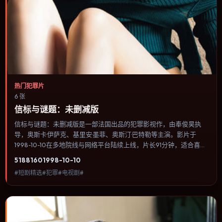
热门犯罪片
6 张
信标与谜题：未删减版
信标与谜题：未删减版是一部法国出品的犯罪影视作，由奉俊昊执
导，奥斯卡·伊萨克、基里安·墨菲、奥斯汀·巴特勒等主演。影片于
1998-10-10在多地院线与网络平台陆续上线，片长91分钟，适合喜欢
犯罪类型、关注人物命运与城市气质的观众观看。科幻设定尽量贴近
5188
160
1998-10-10
可验证的科学推论，避免为炫技而牺牲人物动机。内容聚焦人物选择
#短剧精选#犯罪#电视剧#
与情节推进，节奏与视听语言统一，可作为休闲观影或类型片补片的
选择。