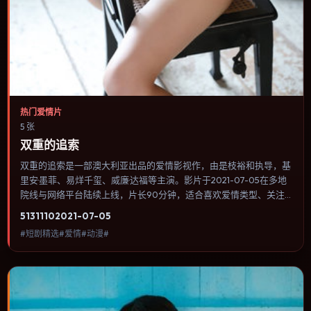
热门爱情片
5 张
双重的追索
双重的追索是一部澳大利亚出品的爱情影视作，由是枝裕和执导，基
里安·墨菲、易烊千玺、威廉·达福等主演。影片于2021-07-05在多地
院线与网络平台陆续上线，片长90分钟，适合喜欢爱情类型、关注
人物命运与城市气质的观众观看。群戏调度密集，多条线索在终场汇
5131
110
2021-07-05
集，收束方式偏现实主义而非英雄主义。内容聚焦人物选择与情节推
#短剧精选#爱情#动漫#
进，节奏与视听语言统一，可作为休闲观影或类型片补片的选择。