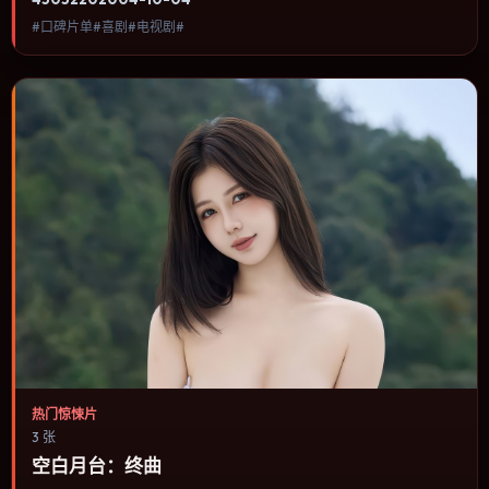
“不可见”：威胁迟迟不现身，但观众始终知道它就在那里。内容聚焦
#口碑片单#喜剧#电视剧#
人物选择与情节推进，节奏与视听语言统一，可作为休闲观影或类型
片补片的选择。
热门惊悚片
3 张
空白月台：终曲