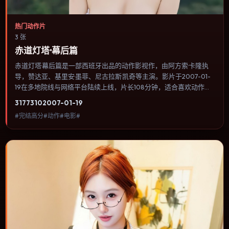
热门动作片
3 张
赤道灯塔·幕后篇
赤道灯塔·幕后篇是一部西班牙出品的动作影视作，由阿方索·卡隆执
导，赞达亚、基里安·墨菲、尼古拉斯·凯奇等主演。影片于2007-01-
19在多地院线与网络平台陆续上线，片长108分钟，适合喜欢动作类
型、关注人物命运与城市气质的观众观看。科幻设定尽量贴近可验证
3177
310
2007-01-19
的科学推论，避免为炫技而牺牲人物动机。内容聚焦人物选择与情节
#完结高分#动作#电影#
推进，节奏与视听语言统一，可作为休闲观影或类型片补片的选择。