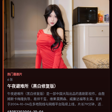
热门喜剧片
6 张
午夜避难所（黑白修复版）
午夜避难所（黑白修复版）是一部中国大陆出品的喜剧影视作，由詹
姆斯·卡梅隆执导，易烊千玺、维果·莫腾森、威廉·达福等主演。影片
于2004-10-04在多地院线与网络平台陆续上线，片长79分钟，适合
喜欢喜剧类型、关注人物命运与城市气质的观众观看。惊悚感来自
4505
220
2004-10-04