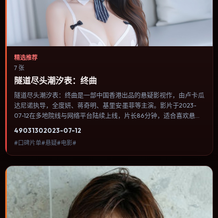
精选推荐
7 张
隧道尽头潮汐表：终曲
隧道尽头潮汐表：终曲是一部中国香港出品的悬疑影视作，由卢卡·瓜
达尼诺执导，全度妍、蒋奇明、基里安·墨菲等主演。影片于2023-
07-12在多地院线与网络平台陆续上线，片长86分钟，适合喜欢悬疑
类型、关注人物命运与城市气质的观众观看。影片把家庭记忆与历史
4903
130
2023-07-12
创伤叠在一起，用克制对白与留白完成情绪累积。内容聚焦人物选择
#口碑片单#悬疑#电影#
与情节推进，节奏与视听语言统一，可作为休闲观影或类型片补片的
选择。