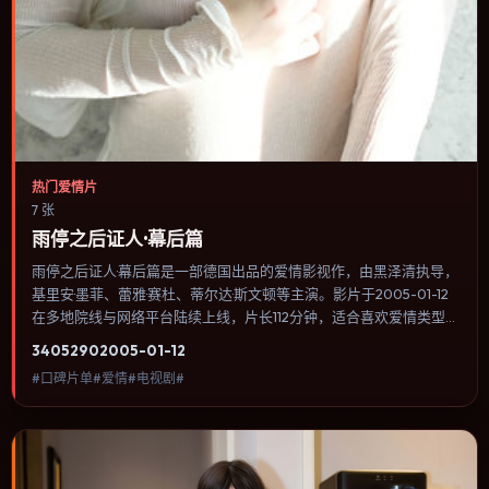
热门爱情片
7 张
雨停之后证人·幕后篇
雨停之后证人·幕后篇是一部德国出品的爱情影视作，由黑泽清执导，
基里安·墨菲、蕾雅·赛杜、蒂尔达·斯文顿等主演。影片于2005-01-12
在多地院线与网络平台陆续上线，片长112分钟，适合喜欢爱情类型、
关注人物命运与城市气质的观众观看。传记片聚焦主人公人生某一阶
3405
290
2005-01-12
段，避免流水账式的大事年表罗列。内容聚焦人物选择与情节推进，
#口碑片单#爱情#电视剧#
节奏与视听语言统一，可作为休闲观影或类型片补片的选择。