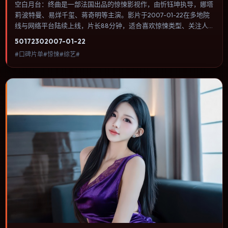
空白月台：终曲是一部法国出品的惊悚影视作，由忻钰坤执导，娜塔
莉·波特曼、易烊千玺、蒋奇明等主演。影片于2007-01-22在多地院
线与网络平台陆续上线，片长88分钟，适合喜欢惊悚类型、关注人
物命运与城市气质的观众观看。爱情线并不喧宾夺主，更像一条牵引
5017
230
2007-01-22
主角走向自我认知的暗线。内容聚焦人物选择与情节推进，节奏与视
#口碑片单#惊悚#综艺#
听语言统一，可作为休闲观影或类型片补片的选择。