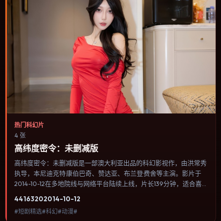
热门科幻片
4 张
高纬度密令：未删减版
高纬度密令：未删减版是一部澳大利亚出品的科幻影视作，由洪常秀
执导，本尼迪克特·康伯巴奇、赞达亚、布兰登·费舍等主演。影片于
2014-10-12在多地院线与网络平台陆续上线，片长139分钟，适合喜
欢科幻类型、关注人物命运与城市气质的观众观看。冒险段落强调地
4416
320
2014-10-12
理与气候的真实感，体能极限与心理崩溃并行推进。内容聚焦人物选
#短剧精选#科幻#动漫#
择与情节推进，节奏与视听语言统一，可作为休闲观影或类型片补片