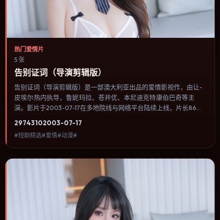
热门爱情片
5 张
告别证词（导演剪辑版）
告别证词（导演剪辑版）是一部澳大利亚出品的爱情影视作，由让-
皮埃尔·热内执导，鲁妮·玛拉、苍井优、本尼迪克特·康伯巴奇等主
演。影片于2003-07-17在多地院线与网络平台陆续上线，片长86分
钟，适合喜欢爱情类型、关注人物命运与城市气质的观众观看。冒险
2974
310
2003-07-17
段落强调地理与气候的真实感，体能极限与心理崩溃并行推进。内容
#短剧精选#爱情#动漫#
聚焦人物选择与情节推进，节奏与视听语言统一，可作为休闲观影或
类型片补片的选择。