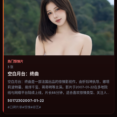
热门惊悚片
3 张
空白月台：终曲
空白月台：终曲是一部法国出品的惊悚影视作，由忻钰坤执导，娜塔
莉·波特曼、易烊千玺、蒋奇明等主演。影片于2007-01-22在多地院
线与网络平台陆续上线，片长88分钟，适合喜欢惊悚类型、关注人
物命运与城市气质的观众观看。爱情线并不喧宾夺主，更像一条牵引
5017
230
2007-01-22
主角走向自我认知的暗线。内容聚焦人物选择与情节推进，节奏与视
#口碑片单#惊悚#综艺#
听语言统一，可作为休闲观影或类型片补片的选择。