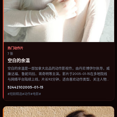
热门动作片
7 张
空白的余温
空白的余温是一部加拿大出品的动作影视作，由丹尼·博伊尔执导，威
廉·达福、鲁妮·玛拉、蒋奇明等主演。影片于2005-01-15在多地院线
与网络平台陆续上线，片长92分钟，适合喜欢动作类型、关注人物命
运与城市气质的观众观看。传记片聚焦主人公人生某一阶段，避免流
5244
210
2005-01-15
水账式的大事年表罗列。内容聚焦人物选择与情节推进，节奏与视听
#短剧精选#动作#电影#
语言统一，可作为休闲观影或类型片补片的选择。