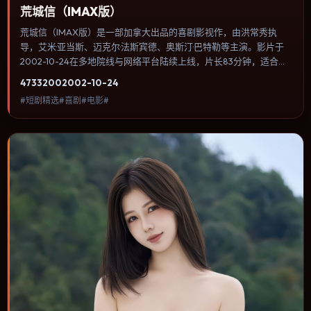
荒城信（IMAX版）
荒城信（IMAX版）是一部加拿大出品的喜剧影视作，由洪常秀执
导，艾米·亚当斯、迈克尔·法斯宾德、奥斯汀·巴特勒等主演。影片于
2002-10-24在多地院线与网络平台陆续上线，片长83分钟，适合喜
欢喜剧类型、关注人物命运与城市气质的观众观看。传记片聚焦主人
4733
200
2002-10-24
公人生某一阶段，避免流水账式的大事年表罗列。内容聚焦人物选择
#短剧精选#喜剧#电影#
与情节推进，节奏与视听语言统一，可作为休闲观影或类型片补片的
选择。