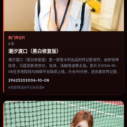
热门传记片
8 张
潮汐渡口（黑白修复版）
潮汐渡口（黑白修复版）是一部意大利出品的传记影视作，由忻钰坤
执导，马提亚斯·修奈尔、张译、汤姆·哈迪等主演。影片于2006-10-
08在多地院线与网络平台陆续上线，片长95分钟，适合喜欢传记类
型、关注人物命运与城市气质的观众观看。故事在一条时间线被打乱
2962
320
2006-10-08
后重新拼合，人物在道德灰区里做出不可逆的选择。内容聚焦人物选
#短剧精选#传记#动漫#
择与情节推进，节奏与视听语言统一，可作为休闲观影或类型片补片
的选择。