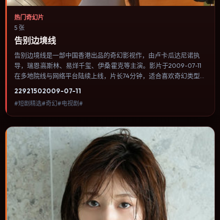
热门奇幻片
5 张
告别边境线
告别边境线是一部中国香港出品的奇幻影视作，由卢卡·瓜达尼诺执
导，瑞恩·高斯林、易烊千玺、伊桑·霍克等主演。影片于2009-07-11
在多地院线与网络平台陆续上线，片长74分钟，适合喜欢奇幻类型、
关注人物命运与城市气质的观众观看。悬疑线索埋在日常细节里，回
2292
150
2009-07-11
看第二遍会发现大量早被忽略的伏笔。内容聚焦人物选择与情节推
#短剧精选#奇幻#电视剧#
进，节奏与视听语言统一，可作为休闲观影或类型片补片的选择。