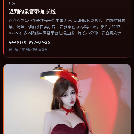
5 张
迟到的录音带·加长线
迟到的录音带·加长线是一部中国大陆出品的惊悚影视作，由朴赞郁执
导，汤唯、伊丽莎白·奥尔森、安雅·泰勒-乔伊等主演。影片于1997-
07-26在多地院线与网络平台陆续上线，片长78分钟，适合喜欢惊悚
类型、关注人物命运与城市气质的观众观看。配乐与音效承担大量叙
4449
170
1997-07-26
事功能，关键场景几乎靠声音完成情绪转折。内容聚焦人物选择与情
#口碑片单#惊悚#动漫#
节推进，节奏与视听语言统一，可作为休闲观影或类型片补片的选
择。