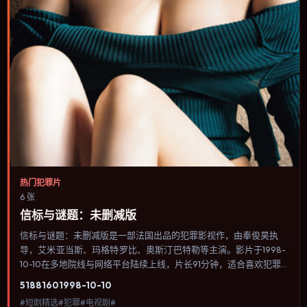
热门犯罪片
6 张
信标与谜题：未删减版
信标与谜题：未删减版是一部法国出品的犯罪影视作，由奉俊昊执
导，艾米·亚当斯、玛格特·罗比、奥斯汀·巴特勒等主演。影片于1998-
10-10在多地院线与网络平台陆续上线，片长91分钟，适合喜欢犯罪
类型、关注人物命运与城市气质的观众观看。科幻设定尽量贴近可验
5188
160
1998-10-10
证的科学推论，避免为炫技而牺牲人物动机。内容聚焦人物选择与情
#短剧精选#犯罪#电视剧#