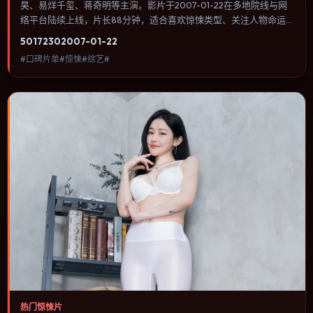
昊、易烊千玺、蒋奇明等主演。影片于2007-01-22在多地院线与网
络平台陆续上线，片长88分钟，适合喜欢惊悚类型、关注人物命运
与城市气质的观众观看。爱情线并不喧宾夺主，更像一条牵引主角走
5017
230
2007-01-22
向自我认知的暗线。内容聚焦人物选择与情节推进，节奏与视听语言
#口碑片单#惊悚#综艺#
统一，可作为休闲观影或类型片补片的选择。
热门惊悚片