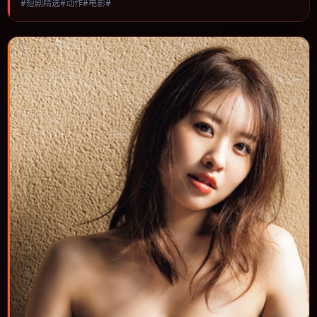
#短剧精选#动作#电影#
与视听语言统一，可作为休闲观影或类型片补片的选择。