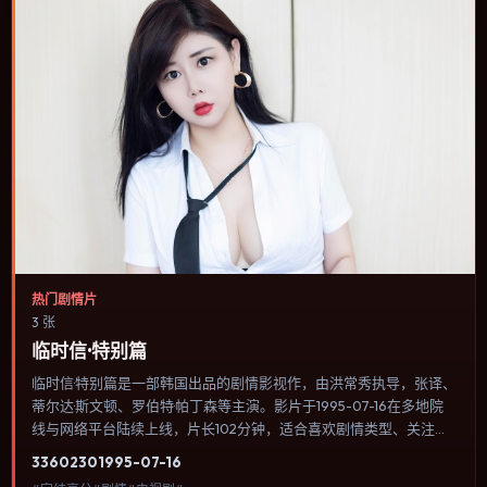
热门剧情片
3 张
临时信·特别篇
临时信·特别篇是一部韩国出品的剧情影视作，由洪常秀执导，张译、
蒂尔达·斯文顿、罗伯特·帕丁森等主演。影片于1995-07-16在多地院
线与网络平台陆续上线，片长102分钟，适合喜欢剧情类型、关注人
物命运与城市气质的观众观看。奇幻元素被当作隐喻使用，世界规则
3360
230
1995-07-16
清晰，人物选择仍承担真实后果。内容聚焦人物选择与情节推进，节