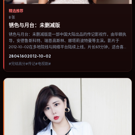
精选推荐
8 张
锈色与月台：未删减版
锈色与月台：未删减版是一部中国大陆出品的传记影视作，由毕赣执
导，安德鲁·斯科特、瑞恩·高斯林、娜塔莉·波特曼等主演。影片于
2012-10-02在多地院线与网络平台陆续上线，片长83分钟，适合喜
欢传记类型、关注人物命运与城市气质的观众观看。爱情线并不喧宾
2804
160
2012-10-02
夺主，更像一条牵引主角走向自我认知的暗线。内容聚焦人物选择与
#完结高分#传记#电视剧#
情节推进，节奏与视听语言统一，可作为休闲观影或类型片补片的选
择。