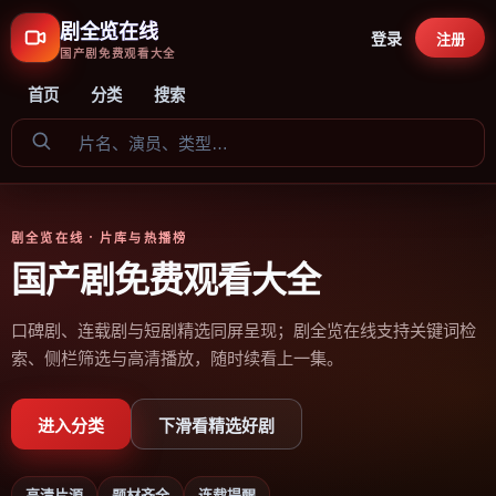
剧全览在线
登录
注册
国产剧免费观看大全
首页
分类
搜索
剧全览在线
· 片库与热播榜
国产剧免费观看大全
口碑剧、连载剧与短剧精选同屏呈现；剧全览在线支持关键词检
索、侧栏筛选与高清播放，随时续看上一集。
进入分类
下滑看精选好剧
高清片源
题材齐全
连载提醒