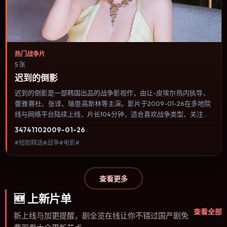
热门战争片
5 张
迟到的倒影
迟到的倒影是一部韩国出品的战争影视作，由让-皮埃尔·热内执导，
蕾雅·赛杜、张译、瑞恩·高斯林等主演。影片于2009-01-26在多地院
线与网络平台陆续上线，片长104分钟，适合喜欢战争类型、关注人
物命运与城市气质的观众观看。悬疑线索埋在日常细节里，回看第二
3474
110
2009-01-26
遍会发现大量早被忽略的伏笔。内容聚焦人物选择与情节推进，节奏
#短剧精选#战争#电影#
与视听语言统一，可作为休闲观影或类型片补片的选择。
查看更多
🆕
上新片单
查看全部
新上线与加更提醒，剧全览在线让你不错过国产剧免