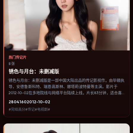
热门传记片
8 张
锈色与月台：未删减版
锈色与月台：未删减版是一部中国大陆出品的传记影视作，由毕赣执
导，安德鲁·斯科特、瑞恩·高斯林、娜塔莉·波特曼等主演。影片于
2012-10-02在多地院线与网络平台陆续上线，片长83分钟，适合喜
欢传记类型、关注人物命运与城市气质的观众观看。爱情线并不喧宾
2804
160
2012-10-02
夺主，更像一条牵引主角走向自我认知的暗线。内容聚焦人物选择与
#完结高分#传记#电视剧#
情节推进，节奏与视听语言统一，可作为休闲观影或类型片补片的选
择。