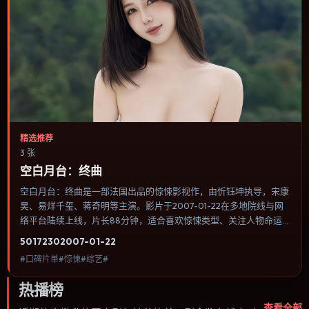
精选推荐
3 张
空白月台：终曲
空白月台：终曲是一部法国出品的惊悚影视作，由忻钰坤执导，宋康
昊、易烊千玺、蒋奇明等主演。影片于2007-01-22在多地院线与网
络平台陆续上线，片长88分钟，适合喜欢惊悚类型、关注人物命运
与城市气质的观众观看。爱情线并不喧宾夺主，更像一条牵引主角走
5017
230
2007-01-22
向自我认知的暗线。内容聚焦人物选择与情节推进，节奏与视听语言
#口碑片单#惊悚#综艺#
统一，可作为休闲观影或类型片补片的选择。
热播榜
查看全部