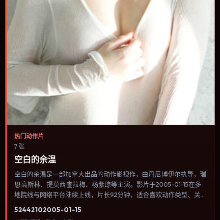
热门动作片
7 张
空白的余温
空白的余温是一部加拿大出品的动作影视作，由丹尼·博伊尔执导，瑞
恩·高斯林、提莫西·查拉梅、杨紫琼等主演。影片于2005-01-15在多
地院线与网络平台陆续上线，片长92分钟，适合喜欢动作类型、关注
人物命运与城市气质的观众观看。传记片聚焦主人公人生某一阶段，
5244
210
2005-01-15
避免流水账式的大事年表罗列。内容聚焦人物选择与情节推进，节奏