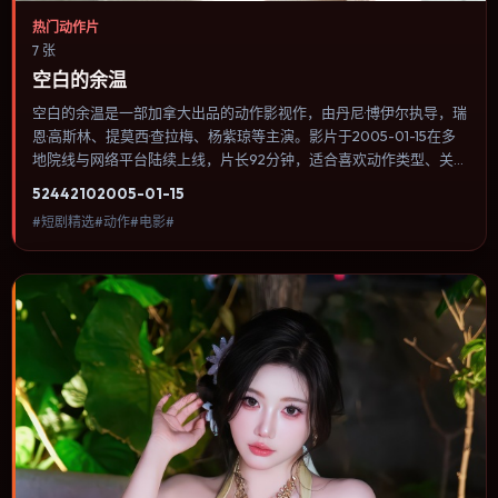
热门动作片
7 张
空白的余温
空白的余温是一部加拿大出品的动作影视作，由丹尼·博伊尔执导，瑞
恩·高斯林、提莫西·查拉梅、杨紫琼等主演。影片于2005-01-15在多
地院线与网络平台陆续上线，片长92分钟，适合喜欢动作类型、关注
人物命运与城市气质的观众观看。传记片聚焦主人公人生某一阶段，
5244
210
2005-01-15
避免流水账式的大事年表罗列。内容聚焦人物选择与情节推进，节奏
#短剧精选#动作#电影#
与视听语言统一，可作为休闲观影或类型片补片的选择。