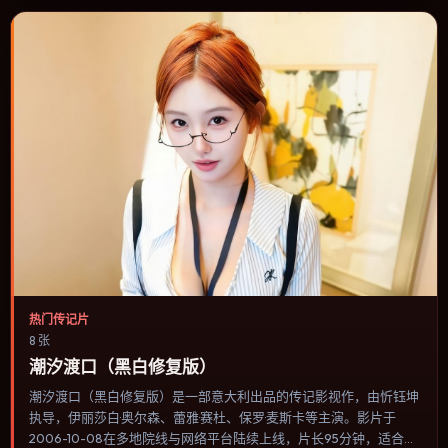
热门传记片
8 张
潮汐渡口（黑白修复版）
潮汐渡口（黑白修复版）是一部意大利出品的传记影视作，由忻钰坤
执导，伊丽莎白·奥尔森、蕾雅·赛杜、保罗·麦斯卡等主演。影片于
2006-10-08在多地院线与网络平台陆续上线，片长95分钟，适合喜