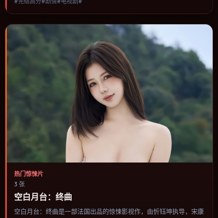
#完结高分#剧情#电视剧#
奏与视听语言统一，可作为休闲观影或类型片补片的选择。
热门惊悚片
3 张
空白月台：终曲
空白月台：终曲是一部法国出品的惊悚影视作，由忻钰坤执导，宋康