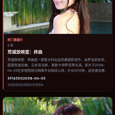
热门悬疑片
4 张
荒城放映室：终曲
荒城放映室：终曲是一部意大利出品的悬疑影视作，由罗泓轸执导，
提莫西·查拉梅、艾米·亚当斯、奥斯卡·伊萨克等主演。影片于2008-
04-03在多地院线与网络平台陆续上线，片长121分钟，适合喜欢悬疑
类型、关注人物命运与城市气质的观众观看。动作场面服务于人物关
3916
300
2008-04-03
系，每一次冲突都会改写角色之间的信任边界。内容聚焦人物选择与
#短剧精选#悬疑#电视剧#
情节推进，节奏与视听语言统一，可作为休闲观影或类型片补片的选
择。