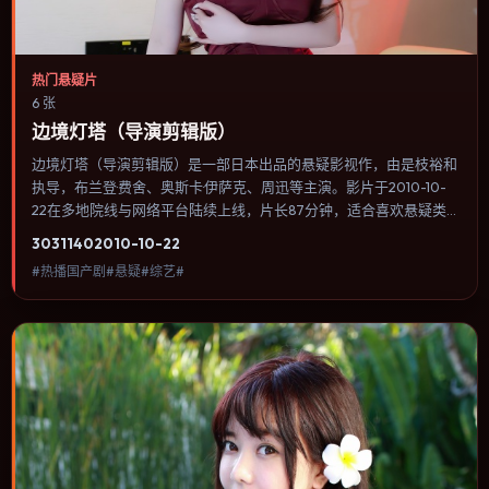
热门悬疑片
6 张
边境灯塔（导演剪辑版）
边境灯塔（导演剪辑版）是一部日本出品的悬疑影视作，由是枝裕和
执导，布兰登·费舍、奥斯卡·伊萨克、周迅等主演。影片于2010-10-
22在多地院线与网络平台陆续上线，片长87分钟，适合喜欢悬疑类
型、关注人物命运与城市气质的观众观看。故事在一条时间线被打乱
3031
140
2010-10-22
后重新拼合，人物在道德灰区里做出不可逆的选择。内容聚焦人物选
#热播国产剧#悬疑#综艺#
择与情节推进，节奏与视听语言统一，可作为休闲观影或类型片补片
的选择。