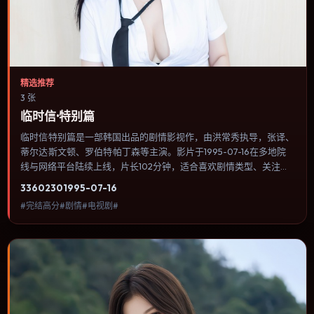
精选推荐
3 张
临时信·特别篇
临时信·特别篇是一部韩国出品的剧情影视作，由洪常秀执导，张译、
蒂尔达·斯文顿、罗伯特·帕丁森等主演。影片于1995-07-16在多地院
线与网络平台陆续上线，片长102分钟，适合喜欢剧情类型、关注人
物命运与城市气质的观众观看。奇幻元素被当作隐喻使用，世界规则
3360
230
1995-07-16
清晰，人物选择仍承担真实后果。内容聚焦人物选择与情节推进，节
#完结高分#剧情#电视剧#
奏与视听语言统一，可作为休闲观影或类型片补片的选择。