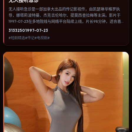
无人接听急诊
无人接听急诊是一部加拿大出品的传记影视作，由凯瑟琳·毕格罗执
导，娜塔莉·波特曼、杰克·吉伦哈尔、提莫西·查拉梅等主演。影片于
1997-07-23在多地院线与网络平台陆续上线，片长98分钟，适合喜
欢传记类型、关注人物命运与城市气质的观众观看。影片把家庭记忆
3133
250
1997-07-23
与历史创伤叠在一起，用克制对白与留白完成情绪累积。内容聚焦人
#短剧精选#传记#电视剧#
物选择与情节推进，节奏与视听语言统一，可作为休闲观影或类型片
补片的选择。