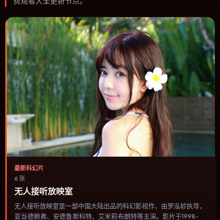
费观看大全更新节点。
最新科幻片
6 张
无人接听放映室
无人接听放映室是一部中国大陆出品的科幻影视作，由罗泓轸执导，
亚当·德赖弗、安德鲁·斯科特、艾米莉·布朗特等主演。影片于1998-