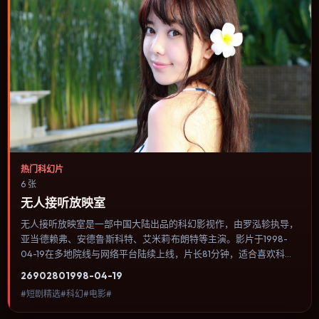
热门科幻片
6 张
无人接听放映室
无人接听放映室是一部中国大陆出品的科幻影视作，由罗泓轸执导，
亚当·德赖弗、安德鲁·斯科特、艾米莉·布朗特等主演。影片于1998-
04-19在多地院线与网络平台陆续上线，片长81分钟，适合喜欢科幻
类型、关注人物命运与城市气质的观众观看。叙事以冷峻镜头推进，
2690
280
1998-04-19
城市夜景与室内对峙交替，张力主要来自沉默与眼神。内容聚焦人物
#短剧精选#科幻#电影#
选择与情节推进，节奏与视听语言统一，可作为休闲观影或类型片补
片的选择。