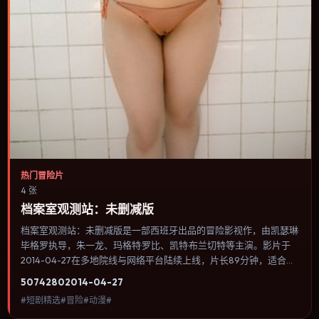
热门冒险片
4 张
档案室观测站：未删减版
档案室观测站：未删减版是一部西班牙出品的冒险影视作，由凯瑟琳·
毕格罗执导，朱一龙、玛格特·罗比、凯特·布兰切特等主演。影片于
2014-04-27在多地院线与网络平台陆续上线，片长89分钟，适合喜
欢冒险类型、关注人物命运与城市气质的观众观看。奇幻元素被当作
5074
280
2014-04-27
隐喻使用，世界规则清晰，人物选择仍承担真实后果。内容聚焦人物
#短剧精选#冒险#动漫#
选择与情节推进，节奏与视听语言统一，可作为休闲观影或类型片补