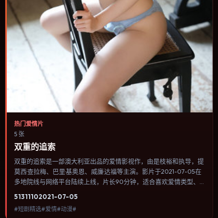
热门爱情片
5 张
双重的追索
双重的追索是一部澳大利亚出品的爱情影视作，由是枝裕和执导，提
莫西·查拉梅、巴里·基奥恩、威廉·达福等主演。影片于2021-07-05在
多地院线与网络平台陆续上线，片长90分钟，适合喜欢爱情类型、
关注人物命运与城市气质的观众观看。群戏调度密集，多条线索在终
5131
110
2021-07-05
场汇集，收束方式偏现实主义而非英雄主义。内容聚焦人物选择与情
#短剧精选#爱情#动漫#
节推进，节奏与视听语言统一，可作为休闲观影或类型片补片的选