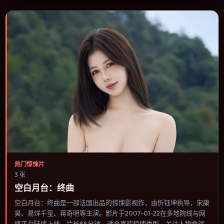
片的选择。
热门惊悚片
3 张
空白月台：终曲
空白月台：终曲是一部法国出品的惊悚影视作，由忻钰坤执导，宋康
昊、易烊千玺、蒋奇明等主演。影片于2007-01-22在多地院线与网
络平台陆续上线，片长88分钟，适合喜欢惊悚类型、关注人物命运