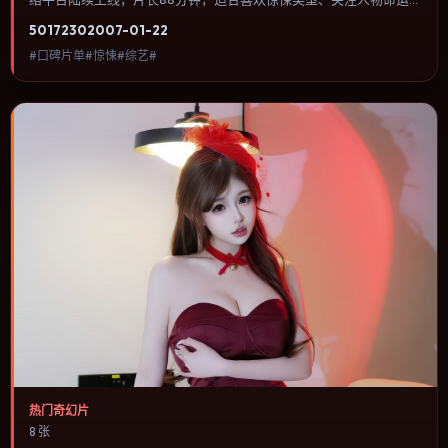
与城市气质的观众观看。爱情线并不喧宾夺主，更像一条牵引主角走
5017
230
2007-01-22
向自我认知的暗线。内容聚焦人物选择与情节推进，节奏与视听语言
#口碑片单#惊悚#综艺#
统一，可作为休闲观影或类型片补片的选择。
热门奇幻片
8 张