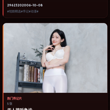
欢传记类型、关注人物命运与城市气质的观众观看。故事在一条时间
2962
320
2006-10-08
线被打乱后重新拼合，人物在道德灰区里做出不可逆的选择。内容聚
#短剧精选#传记#动漫#
焦人物选择与情节推进，节奏与视听语言统一，可作为休闲观影或类
型片补片的选择。
热门传记片
5 张