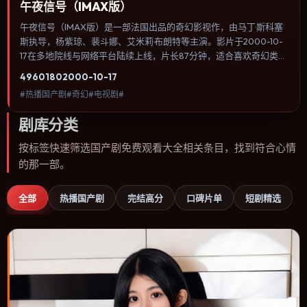
午夜信号（IMAX版）
午夜信号（IMAX版）是一部法国出品的奇幻影视作，由马丁·斯科塞
斯执导，杨紫琼、裴斗娜、艾米莉·布朗特等主演。影片于2000-10-
17在多地院线与网络平台陆续上线，片长87分钟，适合喜欢奇幻类
型、关注人物命运与城市气质的观众观看。动作场面服务于人物关
4960
180
2000-10-17
系，每一次冲突都会改写角色之间的信任边界。内容聚焦人物选择与
#热播国产剧#奇幻#电视剧#
情节推进，节奏与视听语言统一，可作为休闲观影或类型片补片的选
择。
剧库分类
按标签快速筛选国产剧免费观看大全相关条目，找到符合心情
的那一部。
全部
热播国产剧
完结高分
口碑片单
短剧精选